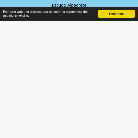
Escudo Alpedrete
Este sitio web usa cookies para optimizar la experiencia del
Entendido
usuario en el sitio.
SOBRE TAXI ALPEDRETE